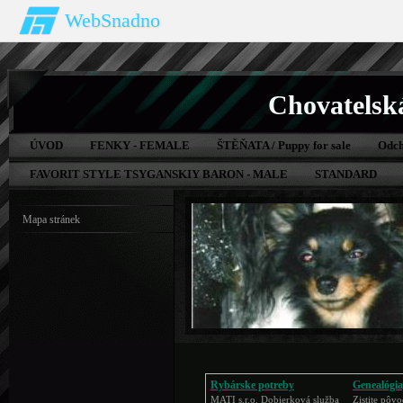
WebSnadno
Chovatelsk
ÚVOD
FENKY - FEMALE
ŠTĚŇATA / Puppy for sale
Odch
FAVORIT STYLE TSYGANSKIY BARON - MALE
STANDARD
Mapa stránek
Rybárske potreby
Genealógia
MATI s.r.o. Dobierková služba
Zistite pôvo