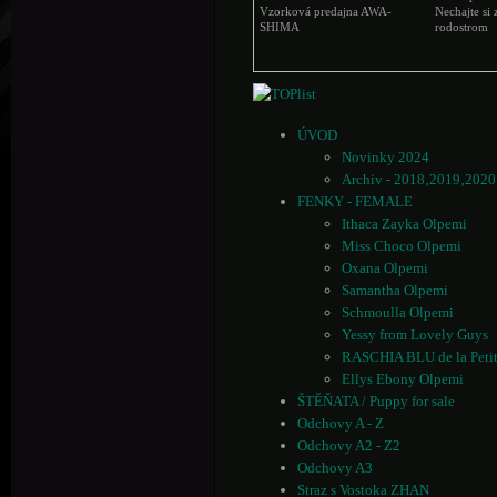
Vzorková predajna AWA-
Nechajte si 
SHIMA
rodostrom
ÚVOD
Novinky 2024
Archiv - 2018‚2019‚202
FENKY - FEMALE
Ithaca Zayka Olpemi
Miss Choco Olpemi
Oxana Olpemi
Samantha Olpemi
Schmoulla Olpemi
Yessy from Lovely Guys
RASCHIA BLU de la Petit
Ellys Ebony Olpemi
ŠTĚŇATA / Puppy for sale
Odchovy A - Z
Odchovy A2 - Z2
Odchovy A3
Straz s Vostoka ZHAN