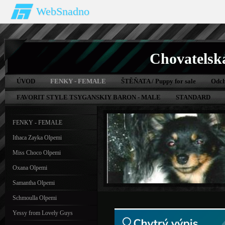
WebSnadno
Chovatelsk
ÚVOD
FENKY - FEMALE
ŠTĚŇATA / Puppy for sale
Odch
FAVORIT STYLE TSYGANSKIY BARON - MALE
STANDARD
FENKY - FEMALE
Ithaca Zayka Olpemi
Miss Choco Olpemi
Oxana Olpemi
Samantha Olpemi
Schmoulla Olpemi
Yessy from Lovely Guys