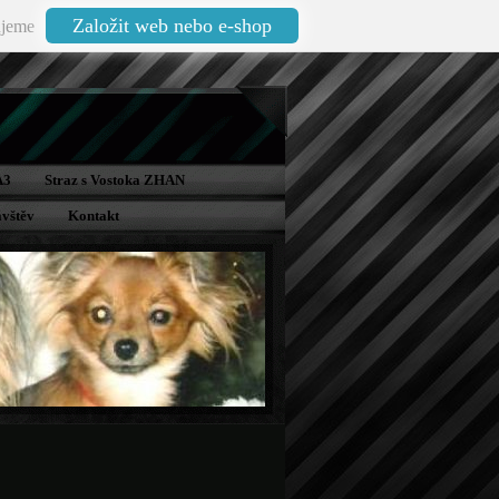
Založit web nebo e-shop
jeme
A3
Straz s Vostoka ZHAN
vštěv
Kontakt