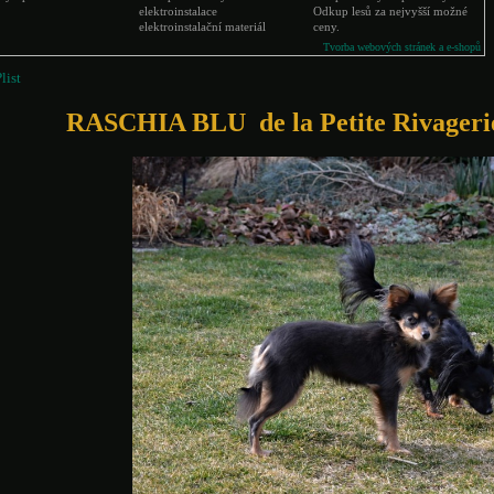
elektroinstalace
Odkup lesů za nejvyšší možné
elektroinstalační materiál
ceny.
Tvorba webových stránek a e-shopů
RASCHIA BLU de la Petite Rivagerie