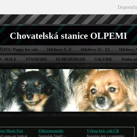
Doporuču
Chovatelská stanice OLPEMI
ATA / Puppy for sale
Odchovy A - Z
Odchovy A2 - Z2
Odchovy 
 - MALE
STANDARD
IN MEMORIAM
GALERIE
Kniha ná
sive Music Fest
Elektromontáže
Výkup lesů, celá ČR
vý open-air festival
Svatopluk Veselý -
Koupíme lesy i s pozemky