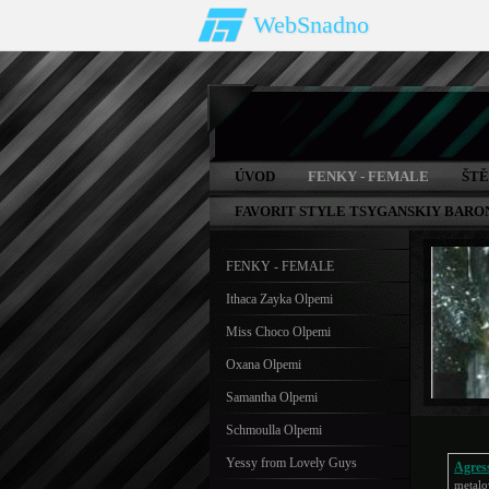
WebSnadno
ÚVOD
FENKY - FEMALE
ŠTĚŇ
FAVORIT STYLE TSYGANSKIY BARON
FENKY - FEMALE
Ithaca Zayka Olpemi
Miss Choco Olpemi
Oxana Olpemi
Samantha Olpemi
Schmoulla Olpemi
Yessy from Lovely Guys
Agres
metalo