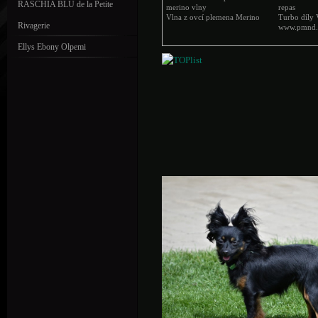
RASCHIA BLU de la Petite
merino vlny
repas
Vlna z ovcí plemena Merino
Turbo díly 
Rivagerie
www.pmnd.
Ellys Ebony Olpemi