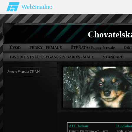
WebSnadno
Chovatelsk
ÚVOD
FENKY - FEMALE
ŠTĚŇATA / Puppy for sale
Odch
FAVORIT STYLE TSYGANSKIY BARON - MALE
STANDARD
Straz s Vostoka ZHAN
ATC Jadran
El. polohov
kemp u Františkových Lázní
Prodej a ná