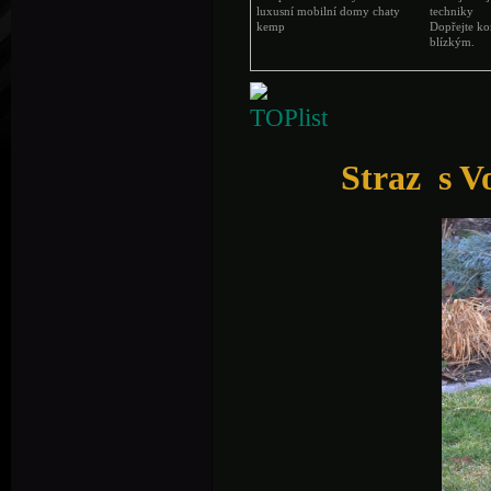
luxusní mobilní domy chaty
techniky
kemp
Dopřejte k
blízkým.
Straz s 